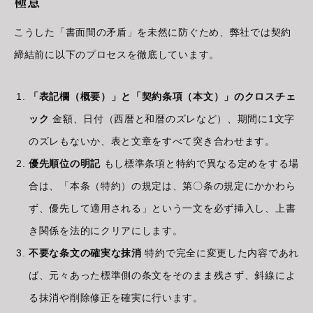
極意
こうした「書面間の矛盾」を未然に防ぐため、弊社では契約
締結前に以下のプロセスを徹底しています。
「表記欄（概要）」と「契約条項（本文）」のクロスチェ
ック
金額、日付（西暦と和暦のズレなど）、期間に1文字
のズレもないか、表と文章をすべて突き合わせます。
優先順位の明記
もし標準条項と特約で異なる定めをする場
合は、「本条（特約）の規定は、第〇条の規定にかかわら
ず、優先して適用される」という一文を必ず挿入し、上書
き関係を法的にクリアにします。
不要な条文の確実な抹消
特約で完全に変更した内容であれ
ば、元々あった標準側の条文をそのまま残さず、斜線によ
る抹消や削除修正を確実に行います。