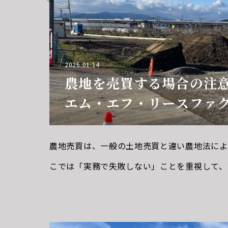
2026.01.14
農地を売買する場合の注
エム・エフ・リースファ
社
農地売買は、一般の土地売買と違い農地法によ
こでは「実務で失敗しない」ことを重視して、
系的に説明します。
農地売買の基本ルール
自由に売れない農地を「農地のまま」売買する