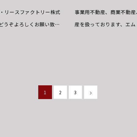
・リースファクトリー株式
事業用不動産、商業不動産
どうぞよろしくお願い致し
産を扱っております、エム
提案ができるよう尽力して
季休暇の連絡になります。弊
だいております。4日より
ます。
1
2
3