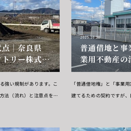
2025.10.28
意点｜奈良県
普通借地と事
クトリー株式会
業用不動産の
る強い規制があります。こ
「普通借地権」と「事業用
方法（流れ）と注意点を体
建てるための契約ですが、
（最重要）
原則：農地は
ります。以下でわかりやす
的な借地権）特徴項目 内容