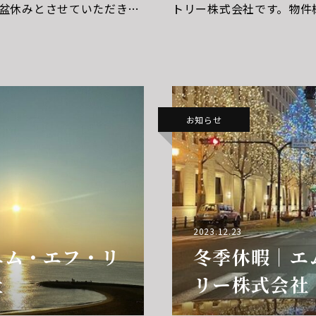
盆休みとさせていただきま
トリー株式会社です。物件
８日（日）お客様にはご不
物件の詳細情報を整理して
を賜り
者や投資家が物件を評価す
の基本
お知らせ
2023.12.23
エム・エフ・リ
冬季休暇｜エ
社
リー株式会社