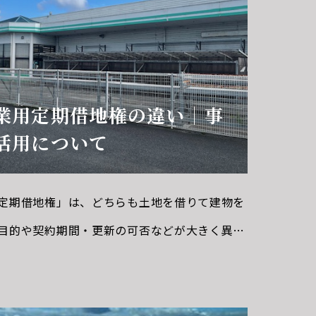
業用定期借地権の違い｜事
活用について
定期借地権」は、どちらも土地を借りて建物を
目的や契約期間・更新の可否などが大きく異な
く整理します
普通借地権（いわゆる一般
根拠法 借地借家法第3条以下契約期間 原則30