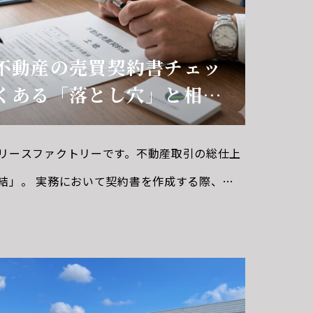
不動産の売買契約書チェッ
くある「落とし穴」と相違
リースファクトリーです。不動産取引の総仕上
結」。 実務において契約書を作成する際、ベ
書フォーマット（全宅連や全日などの雛形）」
せた「特約」を肉付けしていく方法が一般的で