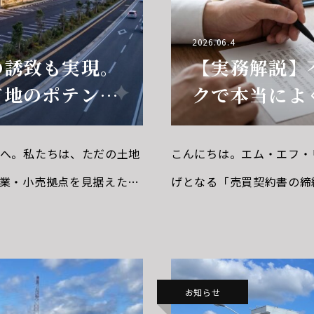
2026.06.4
の誘致も実現。
【実務解説】
有地のポテンシ
クで本当によ
用
点
へ。私たちは、ただの土地
こんにちは。エム・エフ・
業・小売拠点を見据えた戦
げとなる「売買契約書の締
大手優良テナントとのネッ
ースとなる「標準的な契約
ブランドをはじめとす
に、個別の取引事情に合わ
す。
お知らせ