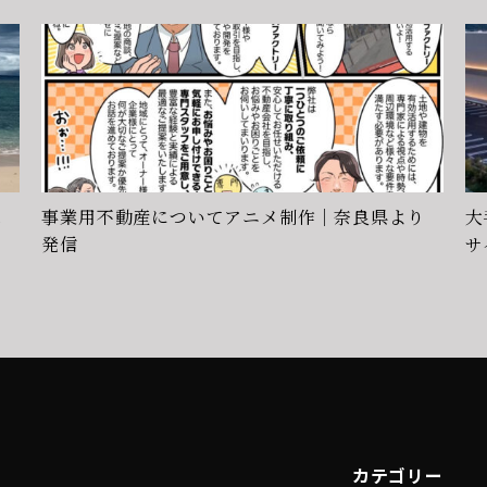
株
事業用不動産についてアニメ制作｜奈良県より
大
発信
サ
す
カテゴリー