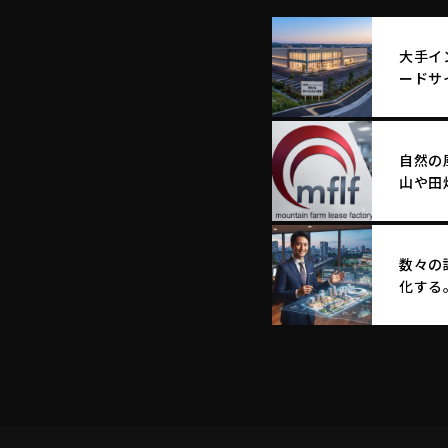
大手イ
ードサ
を最大
自然の
山や田
舗へ生
数々の
化する
エム・